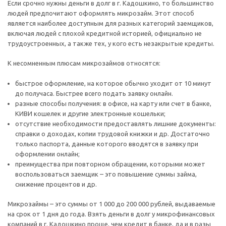
Если срочно нужны деньги в долг в г. Кадошкино, то большинство
людей предпочитают оформлять микрозайм. Этот способ
является наиболее доступным для разных категорий заемщиков,
включая людей с плохой кредитной историей, официально не
трудоустроенных, а также тех, у кого есть незакрытые кредиты.
К несомненным плюсам микрозаймов относятся:
быстрое оформление, на которое обычно уходит от 10 минут
до получаса. Быстрее всего подать заявку онлайн.
разные способы получения: в офисе, на карту или счет в банке,
КИВИ кошелек и другие электронные кошельки;
отсутствие необходимости предоставлять лишние документы:
справки о доходах, копии трудовой книжки и др. Достаточно
только паспорта, данные которого вводятся в заявку при
оформлении онлайн;
преимущества при повторном обращении, которыми может
воспользоваться заемщик – это повышение суммы займа,
снижение процентов и др.
Микрозаймы – это суммы от 1 000 до 200 000 рублей, выдаваемые
на срок от 1 дня до года. Взять деньги в долг у микрофинансовых
компаний в г. Кадошкино проще, чем кредит в банке, да и в разы