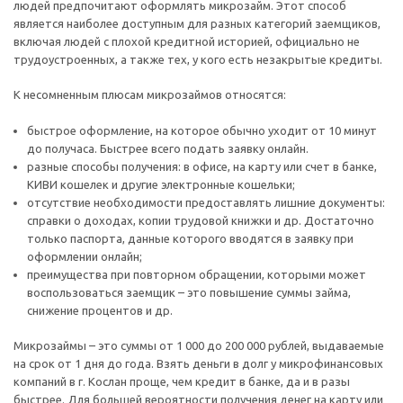
людей предпочитают оформлять микрозайм. Этот способ
является наиболее доступным для разных категорий заемщиков,
включая людей с плохой кредитной историей, официально не
трудоустроенных, а также тех, у кого есть незакрытые кредиты.
К несомненным плюсам микрозаймов относятся:
быстрое оформление, на которое обычно уходит от 10 минут
до получаса. Быстрее всего подать заявку онлайн.
разные способы получения: в офисе, на карту или счет в банке,
КИВИ кошелек и другие электронные кошельки;
отсутствие необходимости предоставлять лишние документы:
справки о доходах, копии трудовой книжки и др. Достаточно
только паспорта, данные которого вводятся в заявку при
оформлении онлайн;
преимущества при повторном обращении, которыми может
воспользоваться заемщик – это повышение суммы займа,
снижение процентов и др.
Микрозаймы – это суммы от 1 000 до 200 000 рублей, выдаваемые
на срок от 1 дня до года. Взять деньги в долг у микрофинансовых
компаний в г. Кослан проще, чем кредит в банке, да и в разы
быстрее. Для большей вероятности получения денег на карту или