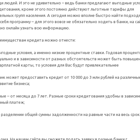
ди людей. И это не удивительно – ведь банки предлагают выгодные усл
дитования, кроме этого постоянно действуют льготные тарифы для
ельных групп населения. А сегодня можно вполне быстро найти подхо
себя программу – для этого вовсе не обязательно ходить в банки, на са
но онлайн узнать всю информацию.
реимуществам кредита можно отнести:
выгодные условия, а именно низкие процентные ставки. Годовая процент
уально и в зависимости от разных обстоятельств может быть повышен
арплатной карты, то условия для Вас будут привлекательнее
нк может предоставить кредит от 10 000 до 3 млн рублей на различны
звитие бизнеса;
ые – от месяца до 7 лет. Разные сроки кредитования удобны в зависи
чный платеж;
 разделении общей суммы задолженности на равные части на весь срок
ма. На нашем сайте вы сможете подать заявку в разные банки г.