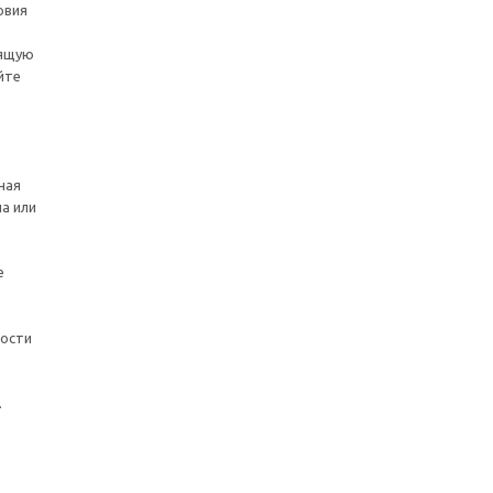
овия
дящую
йте
ная
а или
е
мости
.