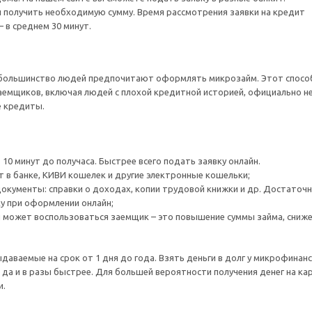
 получить необходимую сумму. Время рассмотрения заявки на кредит
– в среднем 30 минут.
 то большинство людей предпочитают оформлять микрозайм. Этот спосо
аемщиков, включая людей с плохой кредитной историей, официально н
е кредиты.
0 минут до получаса. Быстрее всего подать заявку онлайн.
ет в банке, КИВИ кошелек и другие электронные кошельки;
окументы: справки о доходах, копии трудовой книжки и др. Достаточ
ку при оформлении онлайн;
может воспользоваться заемщик – это повышение суммы займа, сниж
ыдаваемые на срок от 1 дня до года. Взять деньги в долг у микрофинан
, да и в разы быстрее. Для большей вероятности получения денег на ка
и.