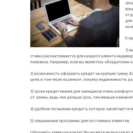
сре
кре
отд
для 
мож
К п
1) 
ставка рассматривается для каждого клиента индивид
понижена. Например, если вы являетесь обладателем з
2) возможность оформить кредит на крупную сумму. Ба
цели, в том числе на ремонт, покупку недвижимости, ра
3) сроки кредитования для заемщиков очень комфортн
от суммы, ведь чем дольше срок, тем меньше ежемеся
4) удобное погашение кредита, которое заключается в
5) специальные программы для постоянных клиентов.
Оформить заявку на кредит Вы можете не выходя из до