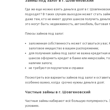
Займы под залог в г. Шовгеновский
Где же еще можно взять деньги в долг в г. Шовгеновс
подходят? В таких случаях выходом может стать займ
даже тем, кто не имеет других шансов получить деньги
это могут быть: недвижимость, автомобиль, бытовая т
Плюсы займов под залог:
заложенная собственность может оставаться у вас. 
залоговое имущество в вашем распоряжении;
для получения займа под залог не важна кредитная 
шансов оформить кредит в банке или микрозайм, то
наличии залога;
не требуются поручители и справки
Посмотреть все варианты займов под залог и оставит
особенно важно, когда срочно нужны деньги в долг.
Частные займы в г. Шовгеновский
Частные займы набирают всё большую популярность. 
условиях.