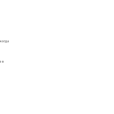
о
 когда
в в