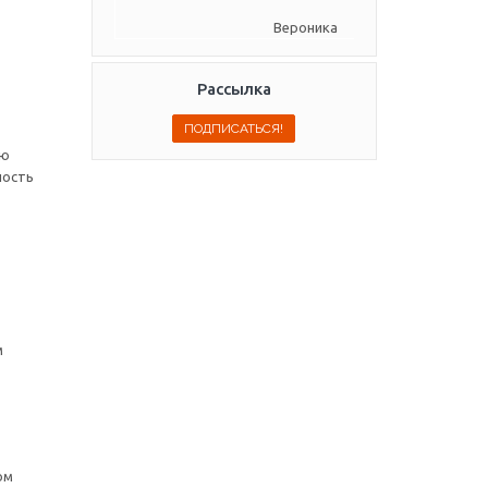
Вероника
Рассылка
ую
ность
м
ом