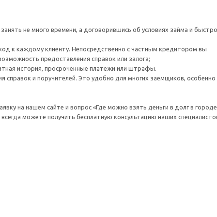
анять не много времени, а договорившись об условиях займа и быстр
ход к каждому клиенту. Непосредственно с частным кредитором вы
возможность предоставления справок или залога;
итная история, просроченные платежи или штрафы.
я справок и поручителей. Это удобно для многих заемщиков, особенно
вку на нашем сайте и вопрос «Где можно взять деньги в долг в городе
ы всегда можете получить бесплатную консультацию наших специалисто