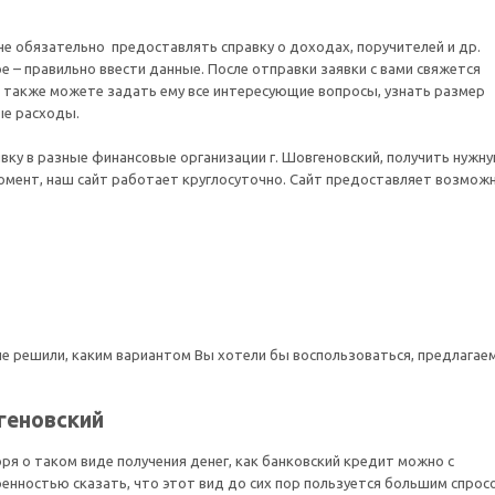
 не обязательно предоставлять справку о доходах, поручителей и др.
е – правильно ввести данные. После отправки заявки с вами свяжется
 также можете задать ему все интересующие вопросы, узнать размер
ые расходы.
вку в разные финансовые организации г. Шовгеновский, получить нужн
момент, наш сайт работает круглосуточно. Сайт предоставляет возмож
не решили, каким вариантом Вы хотели бы воспользоваться, предлагае
геновский
ря о таком виде получения денег, как банковский кредит можно с
ренностью сказать, что этот вид до сих пор пользуется большим спрос