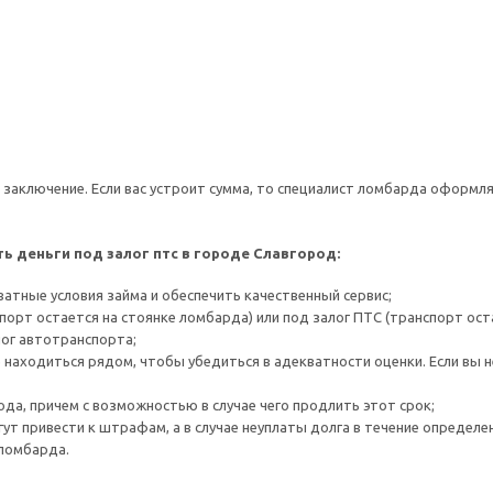
заключение. Если вас устроит сумма, то специалист ломбарда оформл
ть деньги под залог птс в городе Славгород:
тные условия займа и обеспечить качественный сервис;
орт остается на стоянке ломбарда) или под залог ПТС (транспорт ост
алог автотранспорта;
находиться рядом, чтобы убедиться в адекватности оценки. Если вы н
ода, причем с возможностью в случае чего продлить этот срок;
ут привести к штрафам, а в случае неуплаты долга в течение определе
оломбарда.