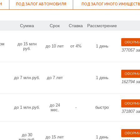
И
ПОД ЗАЛОГ АВТОМОБИЛЯ
ПОД ЗАЛОГ ИНОГО ИМУЩЕСТ
Сумма
Срок
Ставка
Рассмотрение
ном
до 15 млн
до 10 лет
от 4%
1 день
руб.
377057 з
до 7 млн.руб.
до 7 лет
1 день
162794 з
до 24
до 1 млн.руб.
-
быстро
мес.
371807 з
до 30
до 15 лет
1 день
млн.руб.