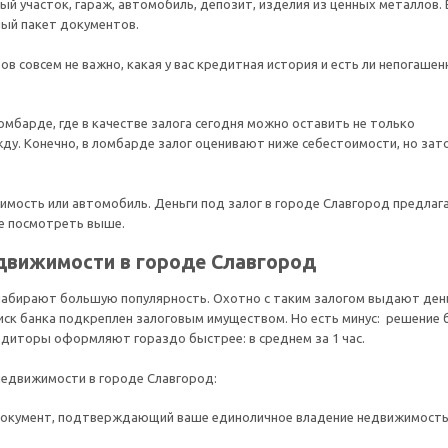
ый участок, гараж, автомобиль, депозит, изделия из ценных металлов. 
ный пакет документов.
в совсем не важно, какая у вас кредитная история и есть ли непогаше
мбарде, где в качестве залога сегодня можно оставить не только
ду. Конечно, в ломбарде залог оценивают ниже себестоимости, но зат
имость или автомобиль. Деньги под залог в городе Славгород предла
е посмотреть выше.
едвижимости в городе Славгород
 набирают большую популярность. Охотно с таким залогом выдают ден
риск банка подкреплен залоговым имуществом. Но есть минус: решение 
едиторы оформляют гораздо быстрее: в среднем за 1 час.
 недвижимости в городе Славгород:
и документ, подтверждающий ваше единоличное владение недвижимост