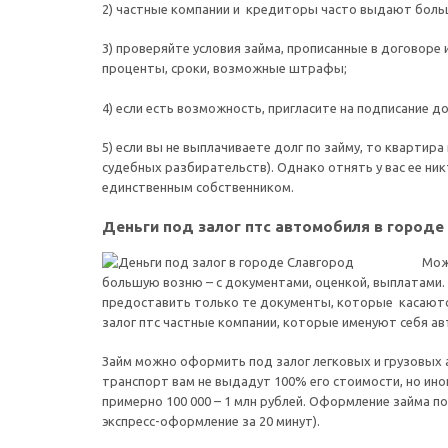
2) частные компании и кредиторы часто выдают большу
3) проверяйте условия займа, прописанные в договоре
проценты, сроки, возможные штрафы;
4) если есть возможность, пригласите на подписание д
5) если вы не выплачиваете долг по займу, то квартир
судебных разбирательств). Однако отнять у вас ее ник
единственным собственником.
Деньги под залог птс автомобиля в городе
Мож
большую возню – с документами, оценкой, выплатами. 
предоставить только те документы, которые касаютс
залог птс частные компании, которые именуют себя а
Займ можно оформить под залог легковых и грузовых а
транспорт вам не выдадут 100% его стоимости, но ин
примерно 100 000 – 1 млн рублей. Оформление займа п
экспресс-оформление за 20 минут).