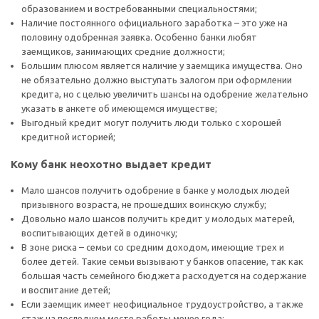
образованием и востребованными специальностями;
Наличие постоянного официального заработка – это уже на
половину одобренная заявка. Особенно банки любят
заемщиков, занимающих средние должности;
Большим плюсом является наличие у заемщика имущества. Оно
не обязательно должно выступать залогом при оформлении
кредита, но с целью увеличить шансы на одобрение желательно
указать в анкете об имеющемся имуществе;
Выгодный кредит могут получить люди только с хорошей
кредитной историей;
Кому банк неохотно выдает кредит
Мало шансов получить одобрение в банке у молодых людей
призывного возраста, не прошедших воинскую службу;
Довольно мало шансов получить кредит у молодых матерей,
воспитывающих детей в одиночку;
В зоне риска – семьи со средним доходом, имеющие трех и
более детей. Такие семьи вызывают у банков опасение, так как
большая часть семейного бюджета расходуется на содержание
и воспитание детей;
Если заемщик имеет неофициальное трудоустройство, а также
стаж на последнем месте работы менее года;